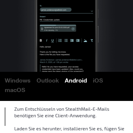
Windows
Outlook
Android
iOS
macOS
Zum Entschlüsseln von StealthMail-E-Mails
benötigen Sie eine Client-Anwendung.
Laden Sie es herunter, installieren Sie es, fügen Sie