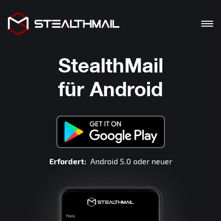
PRODUKTE
StealthMail
LÖSUNG
für Android
VORTEILE
BLOG
HERUNTERLADEN
Erfordert:
Android 5.0 oder neuer
De
En
Ua