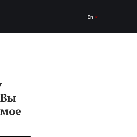
En
De
Ua
у
 Вы
имое