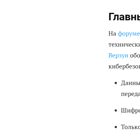
Главн
На
форуме 
техническ
Верзун
обо
кибербезо
Данны
переда
Шифро
Тольк