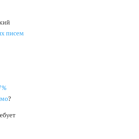
ский
ых писем
7%
ьмо
?
ебует