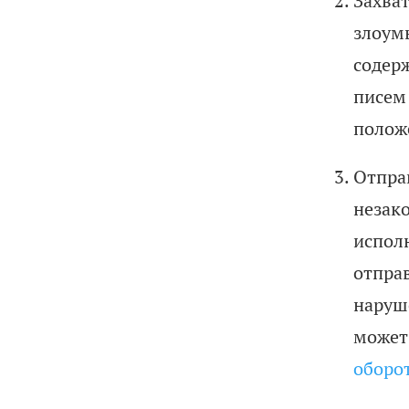
Захва
злоум
содер
писем
полож
Отпра
незак
испол
отпра
наруш
может
оборо