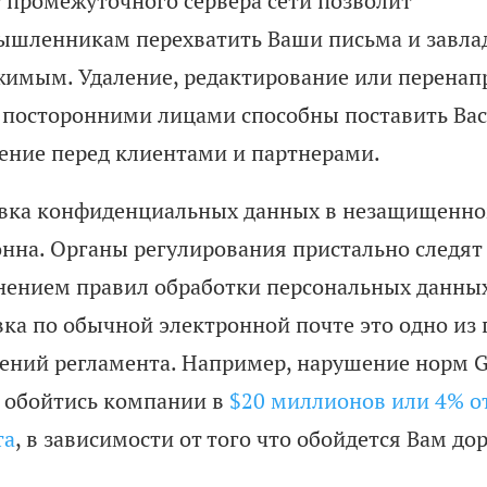
т промежуточного сервера сети позволит
ышленникам перехватить Ваши письма и завлад
жимым. Удаление, редактирование или перенап
 посторонними лицами способны поставить Вас
ение перед клиентами и партнерами.
вка конфиденциальных данных в незащищенно
онна. Органы регулирования пристально следят 
нением правил обработки персональных данных
вка по обычной электронной почте это одно из
ений регламента. Например, нарушение норм 
 обойтись компании в
$20 миллионов или 4% о
та
, в зависимости от того что обойдется Вам до