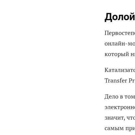
Долой
Первостеп
онлайн-мо
который н
Катализат
Transfer P
Дело в то
электронн
значит, ч
самым при