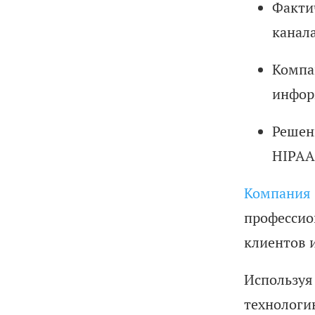
Факти
канал
Компа
инфор
Решен
HIPAA,
Компания S
профессио
клиентов 
Используя 
технолог