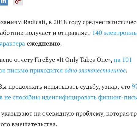
заниям Radicati, в 2018 году среднестатистиче
аботник получает и отправляет
140 электронн
ежедневно
характера
.
асно отчету FireEye «It Only Takes One»,
на 101
ое письмо приходится
одно злокачественное
.
Вы продолжать испытывать судьбу, узнав, что
9
в не способны идентифицировать фишинг-пис
 указывают на очевидную проблему, которая тр
ого вмешательства.