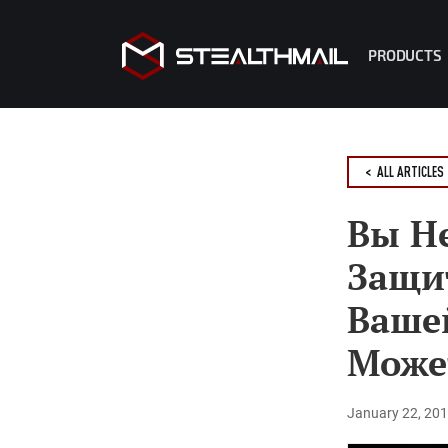
PRODUCTS
StealthMa
StealthMa
< ALL ARTICLES
StealthM
R2 Copilo
Вы Н
Защи
Ваше
Може
January 22, 20