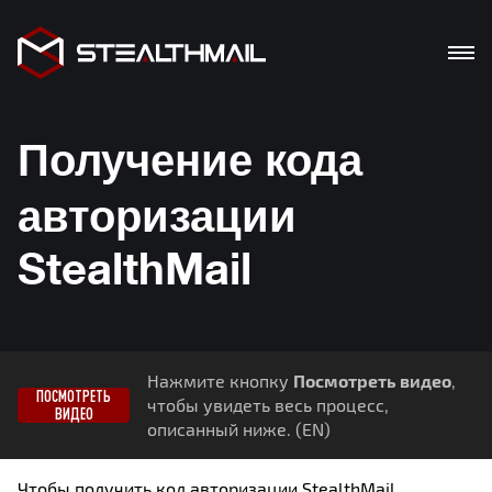
ПРОДУКТИ
Получение кода
РІШЕННЯ
авторизации
ПЕРЕВАГИ
StealthMail
БЛОГ
ЗАВАНТАЖЕННЯ
Нажмите кнопку
Посмотреть видео
,
De
En
Ua
ПОСМОТРЕТЬ
чтобы увидеть весь процесс,
ВИДЕО
описанный ниже. (EN)
Чтобы получить код авторизации StealthMail,