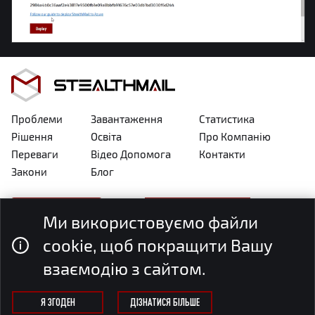
Проблеми
Завантаження
Статистика
Рішення
Освіта
Про Компанію
Переваги
Відео Допомога
Контакти
Закони
Блог
Українська
ЗАПРОСИТИ ДЕМО
Ми використовуємо файли
Deutsch
cookie, щоб покращити Вашу
Підтримка
Imprint
English
взаємодію з сайтом.
Cookie
Terms
Конфіденційність
Я ЗГОДЕН
ДІЗНАТИСЯ БІЛЬШЕ
© 2026 StealthMail. Усі права захищені