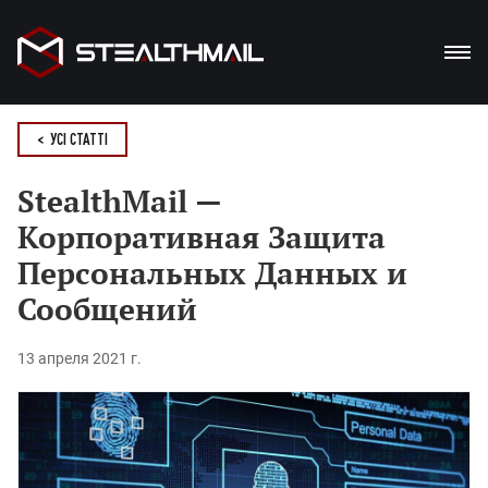
ПРОДУКТИ
< УСІ СТАТТІ
РІШЕННЯ
StealthMail —
Корпоративная Защита
ПЕРЕВАГИ
Персональных Данных и
БЛОГ
Сообщений
ЗАВАНТАЖЕННЯ
13 апреля 2021 г.
De
En
Ua